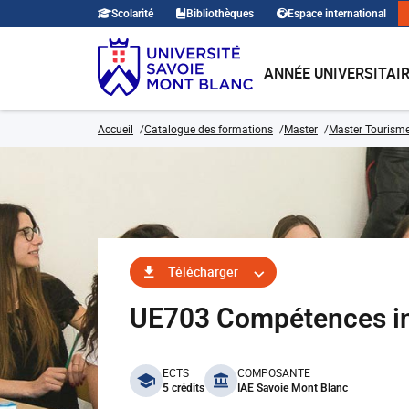
Scolarité
Bibliothèques
Espace international
ANNÉE UNIVERSITAI
Accueil
Catalogue des formations
Master
Master Tourism
Télécharger
UE703 Compétences in
benefits
ECTS
COMPOSANTE
5 crédits
IAE Savoie Mont Blanc