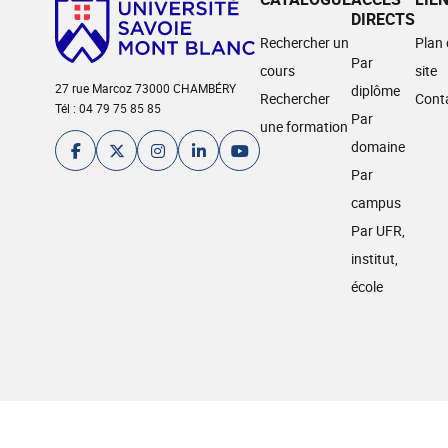
DIRECTS
Rechercher un
Plan
Par
cours
site
27 rue Marcoz 73000 CHAMBÉRY
diplôme
Rechercher
Cont
Tél : 04 79 75 85 85
Par
une formation
domaine
Par
campus
Par UFR,
institut,
école