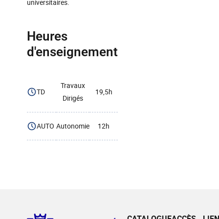
universitaires.
Heures
d'enseignement
Travaux
TD
19,5h
Dirigés
AUTO
Autonomie
12h
CATALOGUE
ACCÈS
LIE