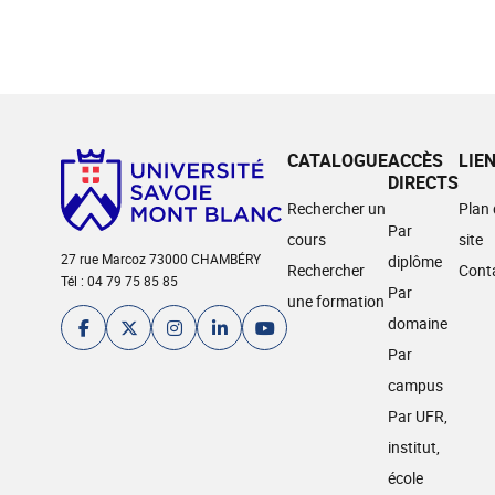
CATALOGUE
ACCÈS
LIE
DIRECTS
Rechercher un
Plan
Par
cours
site
27 rue Marcoz 73000 CHAMBÉRY
diplôme
Rechercher
Cont
Tél : 04 79 75 85 85
Par
une formation
domaine
Par
campus
Par UFR,
institut,
école