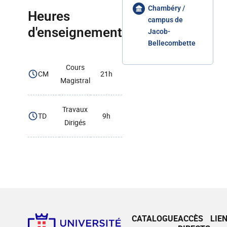
Chambéry /
Heures
campus de
d'enseignement
Jacob-
Bellecombette
Cours
CM
21h
Magistral
Travaux
TD
9h
Dirigés
CATALOGUE
ACCÈS
LIE