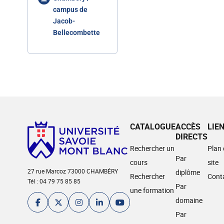
campus de
Jacob-
Bellecombette
CATALOGUE
ACCÈS
LIE
DIRECTS
Rechercher un
Plan
Par
cours
site
27 rue Marcoz 73000 CHAMBÉRY
diplôme
Rechercher
Cont
Tél : 04 79 75 85 85
Par
une formation
domaine
Par