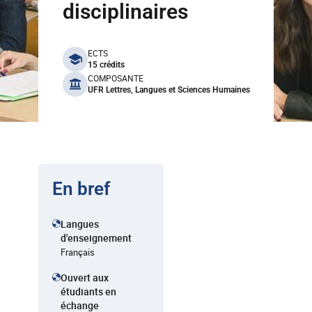
disciplinaires
benefits
ECTS
15 crédits
COMPOSANTE
UFR Lettres, Langues et Sciences Humaines
En bref
Langues
d'enseignement
Français
Ouvert aux
étudiants en
échange