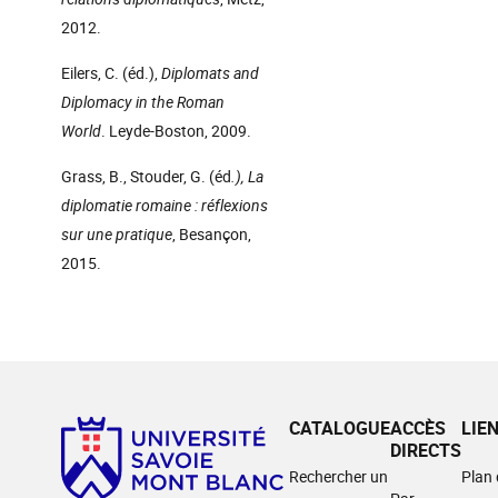
2012.
Eilers, C. (éd.),
Diplomats and
Diplomacy in the Roman
World
. Leyde-Boston, 2009.
Grass, B., Stouder, G. (éd
.), La
diplomatie romaine : réflexions
sur une pratique
, Besançon,
2015.
CATALOGUE
ACCÈS
LIE
DIRECTS
Rechercher un
Plan