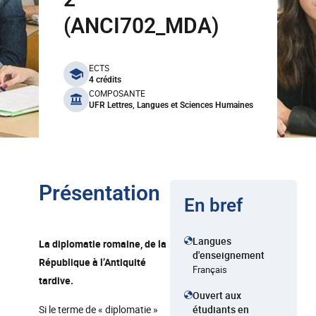
(ANCI702_MDA)
benefits
ECTS
4 crédits
COMPOSANTE
UFR Lettres, Langues et Sciences Humaines
Présentation
En bref
Langues
La diplomatie romaine, de la
d'enseignement
République à l’Antiquité
Français
tardive.
Ouvert aux
Si le terme de « diplomatie »
étudiants en