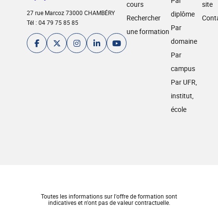
Par
cours
site
27 rue Marcoz 73000 CHAMBÉRY
diplôme
Rechercher
Cont
Tél : 04 79 75 85 85
Par
une formation
domaine
Par
campus
Par UFR,
institut,
école
Toutes les informations sur l'offre de formation sont
indicatives et n'ont pas de valeur contractuelle.