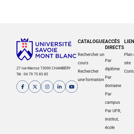
CATALOGUE
ACCÈS
LIE
DIRECTS
Rechercher un
Plan
Par
cours
site
27 rue Marcoz 73000 CHAMBÉRY
diplôme
Rechercher
Cont
Tél : 04 79 75 85 85
Par
une formation
domaine
Par
campus
Par UFR,
institut,
école