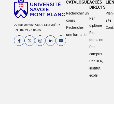
CATALOGUE
ACCÈS
LIE
DIRECTS
Rechercher un
Plan
Par
cours
site
27 rue Marcoz 73000 CHAMBÉRY
diplôme
Rechercher
Cont
Tél : 04 79 75 85 85
Par
une formation
domaine
Par
campus
Par UFR,
institut,
école