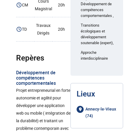
Cours
Développement de
CM
20h
Magistral
compétences
comportementales ,
Travaux
Transitions
TD
20h
écologiques et
Dirigés
développement
soutenable (expert),
Approche
Repères
interdisciplinaire
Développement de
compétences
comportementales
Projet entrepreneurial en forte
Lieux
autonomie et agilité pour
développer une application
Annecy-le-Vieux
web ou mobile ( intégration de
(74)
la durabilité) et traitant un
problème contemporain avec