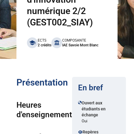
numérique 2/2
(GEST002_SIAY)
benefits
ECTS
COMPOSANTE
2 crédits
IAE Savoie Mont Blanc
Présentation
En bref
Ouvert aux
Heures
étudiants en
d'enseignement
échange
Oui
Repères