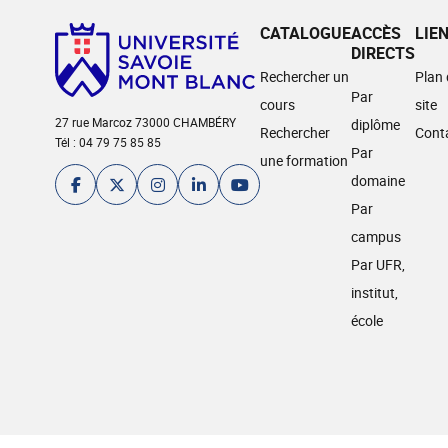
CATALOGUE
ACCÈS
LIE
DIRECTS
Rechercher un
Plan
Par
cours
site
27 rue Marcoz 73000 CHAMBÉRY
diplôme
Rechercher
Cont
Tél : 04 79 75 85 85
Par
une formation
domaine
Par
campus
Par UFR,
institut,
école