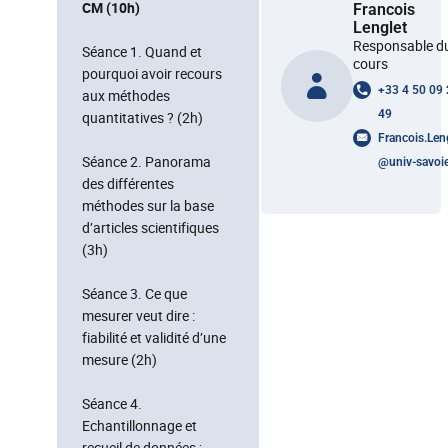
CM (10h)
Francois
Lenglet
Responsable d
Séance 1. Quand et
cours
pourquoi avoir recours
+33 4 50 09
aux méthodes
49
quantitatives ? (2h)
Francois.Len
Séance 2. Panorama
@
univ-savoie
des différentes
méthodes sur la base
d’articles scientifiques
(3h)
Séance 3. Ce que
mesurer veut dire :
fiabilité et validité d’une
mesure (2h)
Séance 4.
Echantillonnage et
recueil de données ;