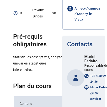
Annecy / campus
Travaux
TD
9h
d'Annecy-le-
Dirigés
Vieux
Pré-requis
obligatoires
Contacts
Muriel
Statistiques descriptives, analyse
Fadairo
uni-variée, statistiques
Responsable d
inférentielles.
cours
+33 4 50 09
24 36
Plan du cours
Muriel.Fadai
@
univ-
savoie.fr
Contenu :