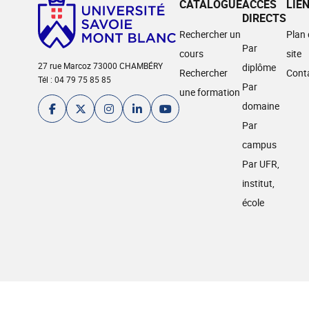
CATALOGUE
ACCÈS
LIE
DIRECTS
Rechercher un
Plan
Par
cours
site
27 rue Marcoz 73000 CHAMBÉRY
diplôme
Rechercher
Cont
Tél : 04 79 75 85 85
Par
une formation
domaine
Par
campus
Par UFR,
institut,
école