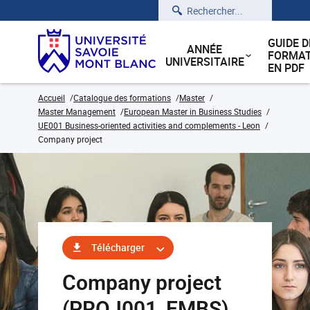
Rechercher
GUIDE D
ANNÉE
FORMAT
UNIVERSITAIRE
EN PDF
Accueil
Catalogue des formations
Master
Master Management
European Master in Business Studies
UE001 Business-oriented activities and complements - Leon
Company project
Télécharger
Company project
(PROJ001_EMBS)