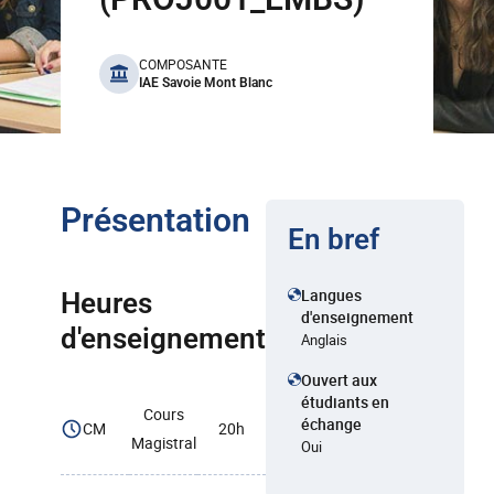
benefits
COMPOSANTE
IAE Savoie Mont Blanc
Présentation
En bref
Langues
Heures
d'enseignement
d'enseignement
Anglais
Ouvert aux
étudiants en
Cours
échange
CM
20h
Magistral
Oui