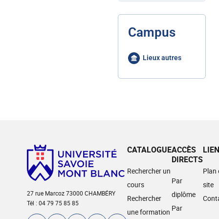
Campus
Lieux autres
CATALOGUE
ACCÈS
LIE
DIRECTS
Rechercher un
Plan
Par
cours
site
27 rue Marcoz 73000 CHAMBÉRY
diplôme
Rechercher
Cont
Tél : 04 79 75 85 85
Par
une formation