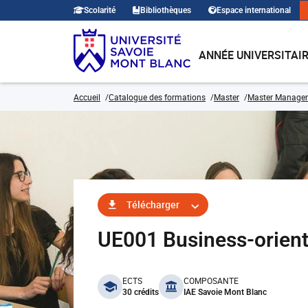
Scolarité
Bibliothèques
Espace international
ANNÉE UNIVERSITAI
Accueil
Catalogue des formations
Master
Master Manage
Télécharger
UE001 Business-orient
benefits
ECTS
COMPOSANTE
30 crédits
IAE Savoie Mont Blanc