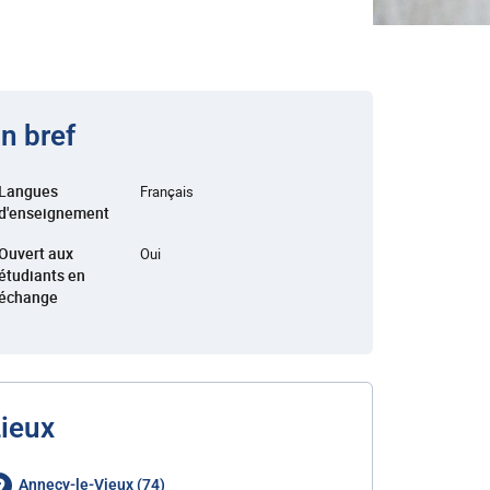
n bref
Langues
Français
d'enseignement
Ouvert aux
Oui
étudiants en
échange
ieux
Annecy-le-Vieux (74)