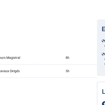
E
urs Magistral
8h
ravaux Dirigés
5h
L