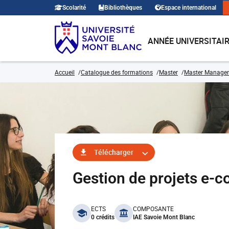
Scolarité
Bibliothèques
Espace international
ANNÉE UNIVERSITAI
Accueil
Catalogue des formations
Master
Master Manage
Télécharger
Gestion de projets 
benefits
ECTS
COMPOSANTE
0 crédits
IAE Savoie Mont Blanc