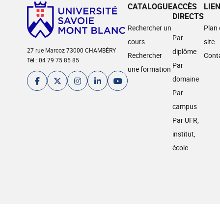
CATALOGUE
ACCÈS
LIE
DIRECTS
Rechercher un
Plan
Par
cours
site
27 rue Marcoz 73000 CHAMBÉRY
diplôme
Rechercher
Cont
Tél : 04 79 75 85 85
Par
une formation
domaine
Par
campus
Par UFR,
institut,
école