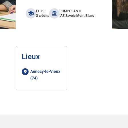
benefits
ECTS
COMPOSANTE
3 crédits
IAE Savoie Mont Blanc
Lieux
Annecy-le-Vieux
(74)