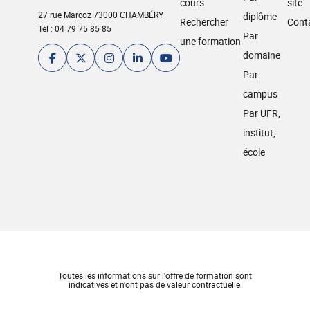
cours
site
27 rue Marcoz 73000 CHAMBÉRY
diplôme
Rechercher
Cont
Tél : 04 79 75 85 85
Par
une formation
domaine
Par
campus
Par UFR,
institut,
école
Toutes les informations sur l'offre de formation sont
indicatives et n'ont pas de valeur contractuelle.