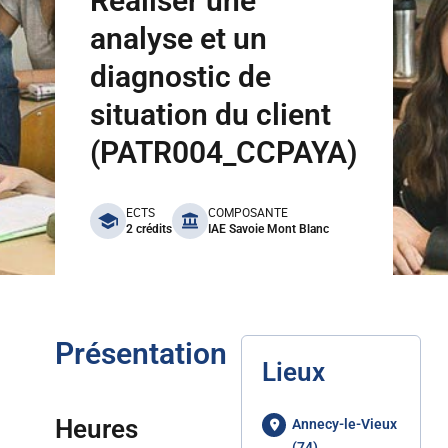
Réaliser une
analyse et un
diagnostic de
situation du client
(PATR004_CCPAYA)
benefits
ECTS
COMPOSANTE
2 crédits
IAE Savoie Mont Blanc
Présentation
Lieux
Heures
Annecy-le-Vieux
(74)