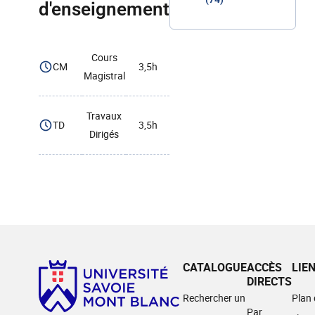
d'enseignement
Cours
CM
3,5h
Magistral
Travaux
TD
3,5h
Dirigés
CATALOGUE
ACCÈS
LIE
DIRECTS
Rechercher un
Plan
Par