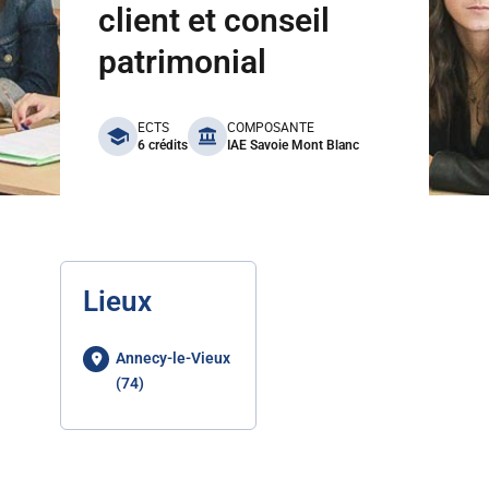
client et conseil
patrimonial
benefits
ECTS
COMPOSANTE
6 crédits
IAE Savoie Mont Blanc
Lieux
Annecy-le-Vieux
(74)