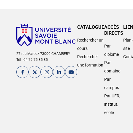
CATALOGUE
ACCÈS
LIE
DIRECTS
Rechercher un
Plan
Par
cours
site
27 rue Marcoz 73000 CHAMBÉRY
diplôme
Rechercher
Cont
Tél : 04 79 75 85 85
Par
une formation
domaine
Par
campus
Par UFR,
institut,
école