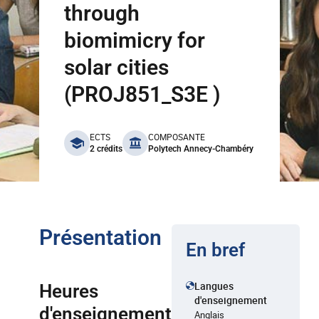
through
biomimicry for
solar cities
(PROJ851_S3E )
benefits
ECTS
COMPOSANTE
2 crédits
Polytech Annecy-Chambéry
Présentation
En bref
Langues
Heures
d'enseignement
d'enseignement
Anglais