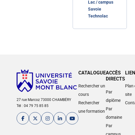
Lac / campus
Savoie
Technolac
CATALOGUE
ACCÈS
LIE
DIRECTS
Rechercher un
Plan
Par
cours
site
27 rue Marcoz 73000 CHAMBÉRY
diplôme
Rechercher
Cont
Tél : 04 79 75 85 85
Par
une formation
domaine
Par
campus