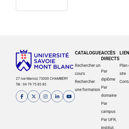
CATALOGUE
ACCÈS
LIE
DIRECTS
Rechercher un
Plan
Par
cours
site
27 rue Marcoz 73000 CHAMBÉRY
diplôme
Rechercher
Cont
Tél : 04 79 75 85 85
Par
une formation
domaine
Par
campus
Par UFR,
institut,