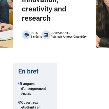
creativity and
research
benefits
ECTS
COMPOSANTE
8 crédits
Polytech Annecy-Chambéry
En bref
Langues
d'enseignement
Anglais
Ouvert aux
étudiants en