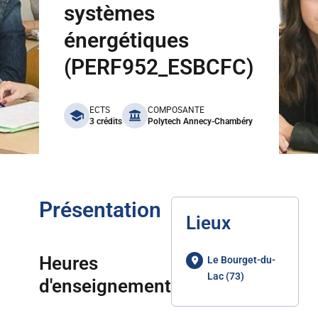
systèmes
énergétiques
(PERF952_ESBCFC)
benefits
ECTS
COMPOSANTE
3 crédits
Polytech Annecy-Chambéry
Présentation
Lieux
Heures
Le Bourget-du-
Lac (73)
d'enseignement