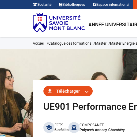
Scolarité
Bibliothèques
Espace international
ANNÉE UNIVERSITAI
Accueil
Catalogue des formations
Master
Master Energie s
Télécharger
UE901 Performance En
benefits
ECTS
COMPOSANTE
6 crédits
Polytech Annecy-Chambéry