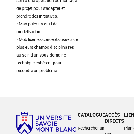
sein d’une opération de montage
de projet pour s'adapter et
prendre des initiatives.
• Manipuler un outil de
modélisation
• Mobiliser les concepts usuels de
plusieurs champs disciplinaires
au sein d’un sous-domaine
technique cohérent pour
résoudre un problème,
CATALOGUE
ACCÈS
LIE
DIRECTS
Rechercher un
Plan
Par