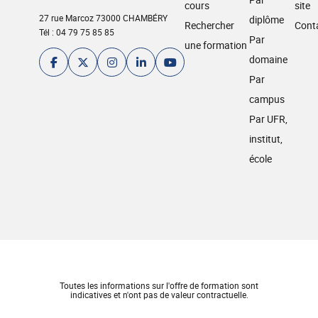
cours
site
27 rue Marcoz 73000 CHAMBÉRY
diplôme
Rechercher
Cont
Tél : 04 79 75 85 85
Par
une formation
domaine
Par
campus
Par UFR,
institut,
école
Toutes les informations sur l'offre de formation sont
indicatives et n'ont pas de valeur contractuelle.