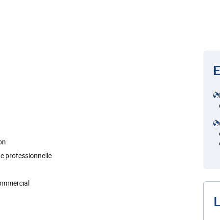
E
on
ue professionnelle
commercial
L