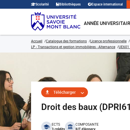
Scolarité
Bibliothèques
Espace international
ANNÉE UNIVERSITAI
Accueil
Catalogue des formations
Licence professionnelle
LP - Transactions et gestion immobilières - Alternance
UE601 
Télécharger
Droit des baux (DPRI6
benefits
ECTS
COMPOSANTE
3 crédits
IUT d'Annecy