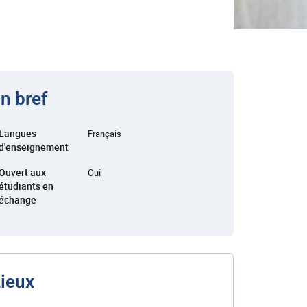
n bref
Langues
Français
d'enseignement
Ouvert aux
Oui
étudiants en
échange
ieux