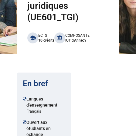
juridiques
(UE601_TGI)
benefits
ECTS
COMPOSANTE
10 crédits
IUT d'Annecy
En bref
Langues
d'enseignement
Français
Ouvert aux
étudiants en
échange