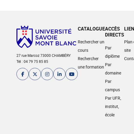
CATALOGUE
ACCÈS
LIE
DIRECTS
Rechercher un
Plan
Par
cours
site
27 rue Marcoz 73000 CHAMBÉRY
diplôme
Rechercher
Cont
Tél : 04 79 75 85 85
Par
une formation
domaine
Par
campus
Par UFR,
institut,
école