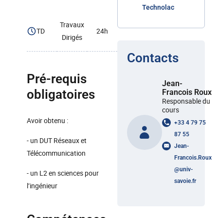
Technolac
Travaux
TD
24h
Dirigés
Contacts
Pré-requis
Jean-
obligatoires
Francois Roux
Responsable du
cours
Avoir obtenu :
+33 4 79 75
87 55
- un DUT Réseaux et
Jean-
Télécommunication
Francois.Roux
@
univ-
- un L2 en sciences pour
savoie.fr
l’ingénieur