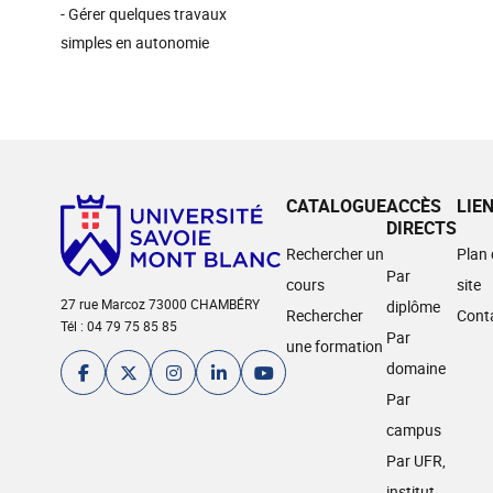
- Gérer quelques travaux
simples en autonomie
CATALOGUE
ACCÈS
LIE
DIRECTS
Rechercher un
Plan
Par
cours
site
27 rue Marcoz 73000 CHAMBÉRY
diplôme
Rechercher
Cont
Tél : 04 79 75 85 85
Par
une formation
domaine
Par
campus
Par UFR,
institut,