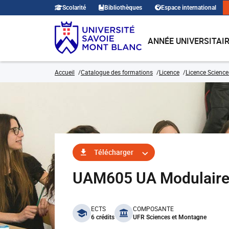
Scolarité
Bibliothèques
Espace international
ANNÉE UNIVERSITAI
Accueil
Catalogue des formations
Licence
Licence Science
Télécharger
UAM605 UA Modulair
benefits
ECTS
COMPOSANTE
6 crédits
UFR Sciences et Montagne