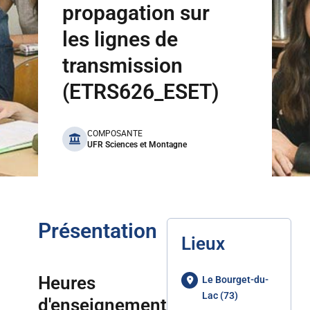
propagation sur
les lignes de
transmission
(ETRS626_ESET)
benefits
COMPOSANTE
UFR Sciences et Montagne
Présentation
Lieux
Heures
Le Bourget-du-
Lac (73)
d'enseignement