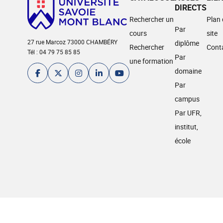
DIRECTS
Rechercher un
Plan
Par
cours
site
27 rue Marcoz 73000 CHAMBÉRY
diplôme
Rechercher
Cont
Tél : 04 79 75 85 85
Par
une formation
domaine
Par
campus
Par UFR,
institut,
école