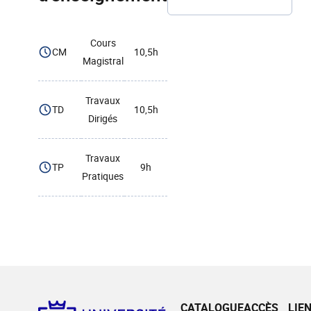
Cours
CM
10,5h
Magistral
Travaux
TD
10,5h
Dirigés
Travaux
TP
9h
Pratiques
CATALOGUE
ACCÈS
LIE