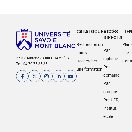
CATALOGUE
ACCÈS
LIE
DIRECTS
Rechercher un
Plan
Par
cours
site
27 rue Marcoz 73000 CHAMBÉRY
diplôme
Rechercher
Cont
Tél : 04 79 75 85 85
Par
une formation
domaine
Par
campus
Par UFR,
institut,
école