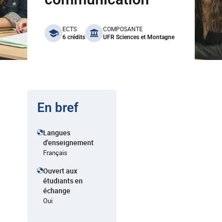
benefits
ECTS
COMPOSANTE
6 crédits
UFR Sciences et Montagne
En bref
Langues
d'enseignement
Français
Ouvert aux
étudiants en
échange
Oui