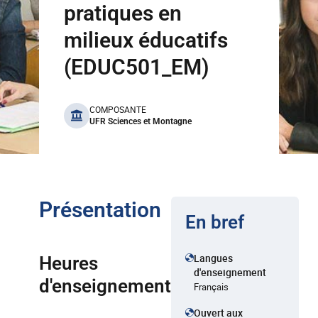
pratiques en
milieux éducatifs
(EDUC501_EM)
benefits
COMPOSANTE
UFR Sciences et Montagne
Présentation
En bref
Langues
Heures
d'enseignement
d'enseignement
Français
Ouvert aux