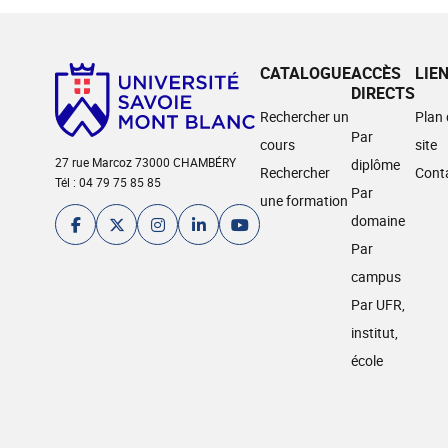
CATALOGUE
ACCÈS
LIE
DIRECTS
Rechercher un
Plan
Par
cours
site
27 rue Marcoz 73000 CHAMBÉRY
diplôme
Rechercher
Cont
Tél : 04 79 75 85 85
Par
une formation
domaine
Par
campus
Par UFR,
institut,
école