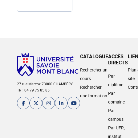
CATALOGUE
ACCÈS
LIE
DIRECTS
Rechercher un
Plan
Par
cours
site
27 rue Marcoz 73000 CHAMBÉRY
diplôme
Rechercher
Cont
Tél : 04 79 75 85 85
Par
une formation
domaine
Par
campus
Par UFR,
institut,