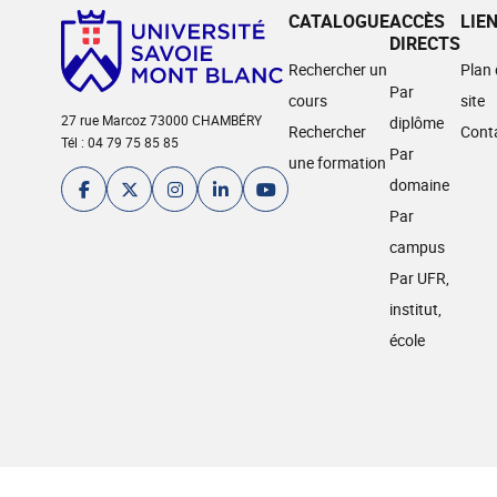
CATALOGUE
ACCÈS
LIE
DIRECTS
Rechercher un
Plan
Par
cours
site
27 rue Marcoz 73000 CHAMBÉRY
diplôme
Rechercher
Cont
Tél : 04 79 75 85 85
Par
une formation
domaine
Par
campus
Par UFR,
institut,
école