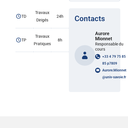
Travaux
TD
24h
Contacts
Dirigés
Aurore
Travaux
Mionnet
TP
8h
Pratiques
Responsable du
cours
+33 4 79 75 85
85 p7809
Aurore.Mionnet
@
univ-savoie.fr