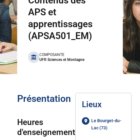
Contenus des
APS et
apprentissages
(APSA501_EM)
benefits
COMPOSANTE
UFR Sciences et Montagne
Présentation
Lieux
Heures
Le Bourget-du-
Lac (73)
d'enseignement