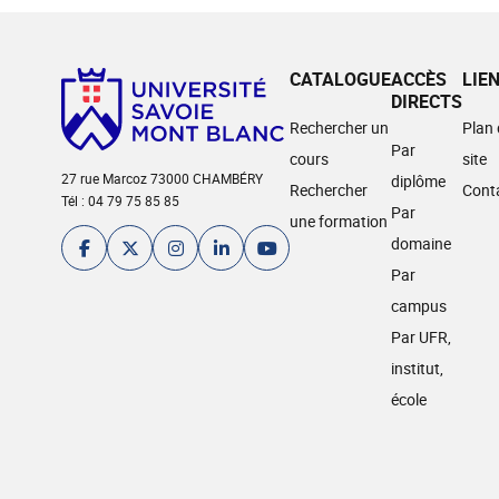
CATALOGUE
ACCÈS
LIE
DIRECTS
Rechercher un
Plan
Par
cours
site
27 rue Marcoz 73000 CHAMBÉRY
diplôme
Rechercher
Cont
Tél : 04 79 75 85 85
Par
une formation
domaine
Par
campus
Par UFR,
institut,
école