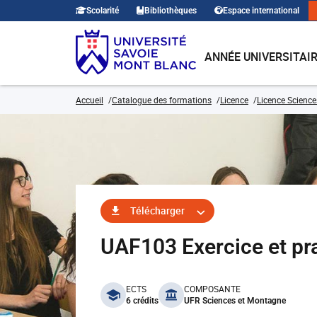
Scolarité
Bibliothèques
Espace international
ANNÉE UNIVERSITAI
Accueil
Catalogue des formations
Licence
Licence Science
Télécharger
UAF103 Exercice et pra
benefits
ECTS
COMPOSANTE
6 crédits
UFR Sciences et Montagne