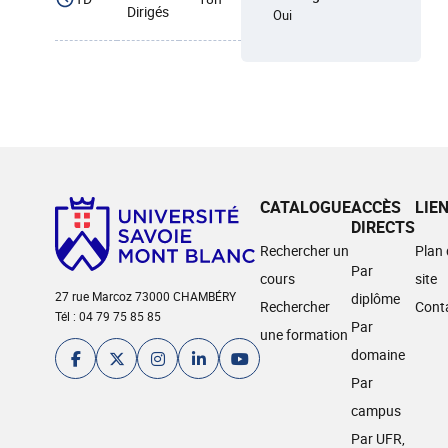
Dirigés
Oui
CATALOGUE
ACCÈS
LIE
DIRECTS
Rechercher un
Plan
Par
cours
site
27 rue Marcoz 73000 CHAMBÉRY
diplôme
Rechercher
Cont
Tél : 04 79 75 85 85
Par
une formation
domaine
Par
campus
Par UFR,