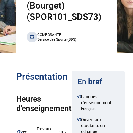
(Bourget)
(SPOR101_SDS73)
benefits
COMPOSANTE
Service des Sports (SDS)
Présentation
En bref
Langues
Heures
d'enseignement
d'enseignement
Français
Ouvert aux
étudiants en
Travaux
échange
TD
18h