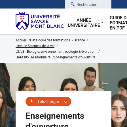
Rechercher
GUIDE D
ANNÉE
FORMAT
UNIVERSITAIRE
EN PDF
Accueil
Catalogue des formations
Licence
Licence Sciences de la vie
L2/L3 - Biologie, environnement, écologie & évolution
UAM305 UA Modulaire
Enseignements d'ouverture
Télécharger
Enseignements
d'ouverture