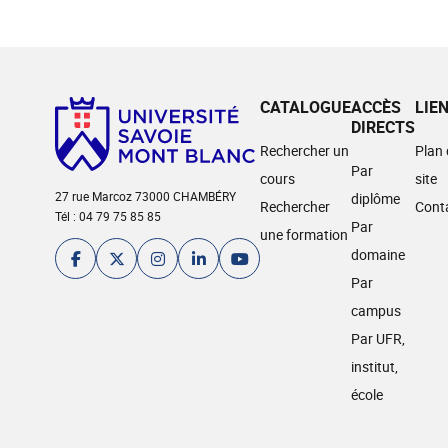
CATALOGUE
ACCÈS
LIE
DIRECTS
Rechercher un
Plan
Par
cours
site
27 rue Marcoz 73000 CHAMBÉRY
diplôme
Rechercher
Cont
Tél : 04 79 75 85 85
Par
une formation
domaine
Par
campus
Par UFR,
institut,
école