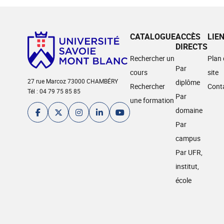
CATALOGUE
ACCÈS
LIE
DIRECTS
Rechercher un
Plan
Par
cours
site
27 rue Marcoz 73000 CHAMBÉRY
diplôme
Rechercher
Cont
Tél : 04 79 75 85 85
Par
une formation
domaine
Par
campus
Par UFR,
institut,
école