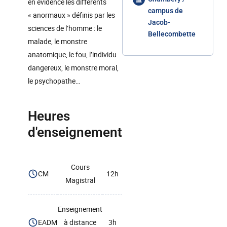
en évidence les différents
campus de
« anormaux » définis par les
Jacob-
sciences de l’homme : le
Bellecombette
malade, le monstre
anatomique, le fou, l’individu
dangereux, le monstre moral,
le psychopathe…
Heures
d'enseignement
Cours
CM
12h
Magistral
Enseignement
EADM
à distance
3h