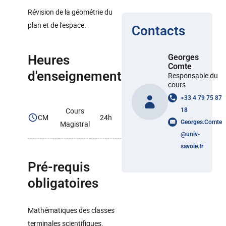
Révision de la géométrie du
plan et de l'espace.
Contacts
Heures
Georges
Comte
d'enseignement
Responsable du
cours
+33 4 79 75 87
Cours
18
CM
24h
Georges.Comte
Magistral
@
univ-
savoie.fr
Pré-requis
obligatoires
Mathématiques des classes
terminales scientifiques.