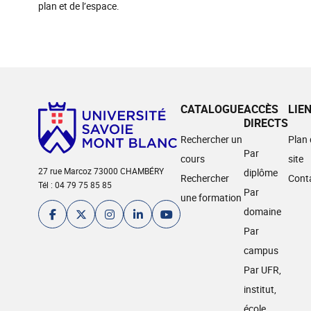
plan et de l’espace.
CATALOGUE
ACCÈS
LIE
DIRECTS
Rechercher un
Plan
Par
cours
site
27 rue Marcoz 73000 CHAMBÉRY
diplôme
Rechercher
Cont
Tél : 04 79 75 85 85
Par
une formation
domaine
Par
campus
Par UFR,
institut,
école