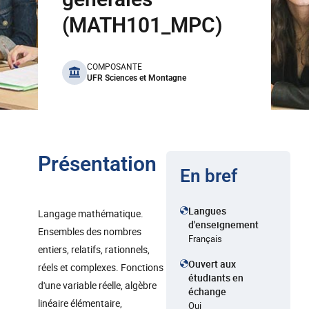
(MATH101_MPC)
benefits
COMPOSANTE
UFR Sciences et Montagne
Présentation
En bref
Langues
Langage mathématique.
d'enseignement
Ensembles des nombres
Français
entiers, relatifs, rationnels,
Ouvert aux
réels et complexes. Fonctions
étudiants en
d'une variable réelle, algèbre
échange
linéaire élémentaire,
Oui