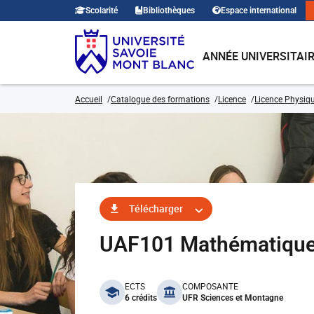
Scolarité
Bibliothèques
Espace international
ANNÉE UNIVERSITAI
Accueil
Catalogue des formations
Licence
Licence Physiqu
Télécharger
UAF101 Mathématiqu
benefits
ECTS
COMPOSANTE
6 crédits
UFR Sciences et Montagne