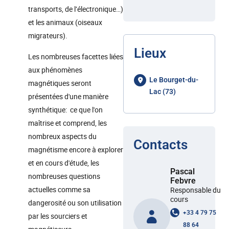
transports, de l’électronique…)
et les animaux (oiseaux
migrateurs).
Lieux
Les nombreuses facettes liées
aux phénomènes
Le Bourget-du-
magnétiques seront
Lac (73)
présentées d'une manière
synthétique: ce que l'on
maîtrise et comprend, les
nombreux aspects du
Contacts
magnétisme encore à explorer
et en cours d'étude, les
Pascal
nombreuses questions
Febvre
actuelles comme sa
Responsable du
cours
dangerosité ou son utilisation
+33 4 79 75
par les sourciers et
88 64