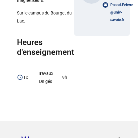
magnétiseurs.
Pascal.Febvre
Sur le campus du Bourget du
@
univ-
savoie.fr
Lac.
Heures
d'enseignement
Travaux
TD
9h
Dirigés