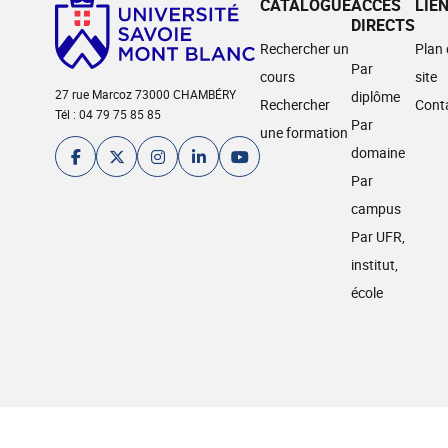
CATALOGUE
ACCÈS
LIE
DIRECTS
Rechercher un
Plan
Par
cours
site
27 rue Marcoz 73000 CHAMBÉRY
diplôme
Rechercher
Cont
Tél : 04 79 75 85 85
Par
une formation
domaine
Par
campus
Par UFR,
institut,
école