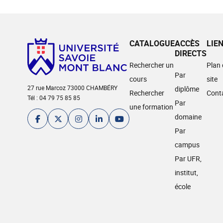
CATALOGUE
ACCÈS
LIE
DIRECTS
Rechercher un
Plan
Par
cours
site
27 rue Marcoz 73000 CHAMBÉRY
diplôme
Rechercher
Cont
Tél : 04 79 75 85 85
Par
une formation
domaine
Par
campus
Par UFR,
institut,
école