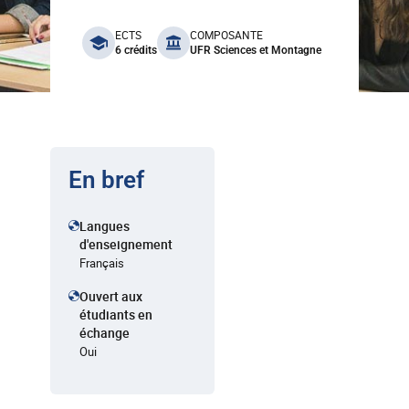
benefits
ECTS
COMPOSANTE
6 crédits
UFR Sciences et Montagne
En bref
Langues
d'enseignement
Français
Ouvert aux
étudiants en
échange
Oui