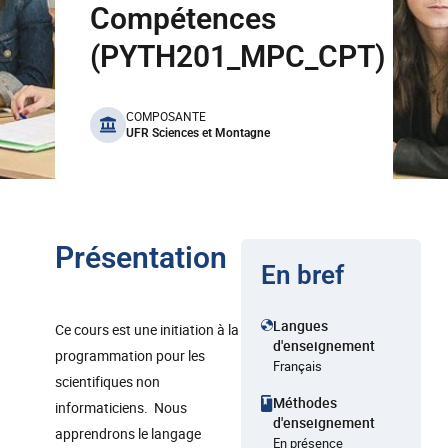
Compétences
(PYTH201_MPC_CPT)
benefits
COMPOSANTE
UFR Sciences et Montagne
Présentation
En bref
Langues
Ce cours est une initiation à la
d'enseignement
programmation pour les
Français
scientifiques non
Méthodes
informaticiens. Nous
d'enseignement
apprendrons le langage
En présence