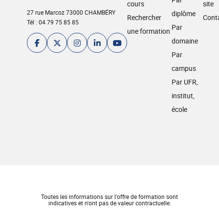
cours
site
27 rue Marcoz 73000 CHAMBÉRY
diplôme
Rechercher
Cont
Tél : 04 79 75 85 85
Par
une formation
domaine
Par
campus
Par UFR,
institut,
école
Toutes les informations sur l'offre de formation sont
indicatives et n'ont pas de valeur contractuelle.