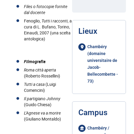
Files o fotocopie fornite
dal docente
Fenoglio,
Tutti i racconti
, a
cura di L. Bufano, Torino,
Lieux
Einaudi, 2007 (una scelta
antologica)
Chambéry
(domaine
universitaire de
Filmografia
Jacob-
Roma città aperta
Bellecombette -
(Roberto Rossellini)
73)
Tutti a casa
(Luigi
Comencini)
Il partigiano Johnny
(Guido Chiesa)
Campus
L’Agnese va a morire
(Giuliano Montaldo)
Chambéry /