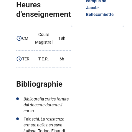
campus de
Heures
Jacob-
d'enseignement
Bellecombette
Cours
CM
18h
Magistral
TER
T.E.R.
6h
Bibliographie
Bibliografia critica fornita
dal docente durante il
corso
Falaschi,
La resistenza
armata nella narrativa
italiana
, Torino, Einaudi,