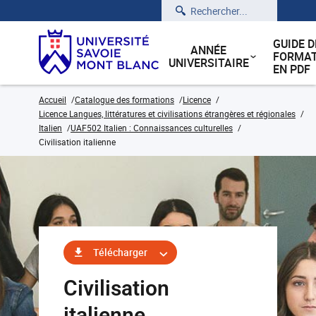
Rechercher
GUIDE D
ANNÉE
FORMAT
UNIVERSITAIRE
EN PDF
Accueil
Catalogue des formations
Licence
Licence Langues, littératures et civilisations étrangères et régionales
Italien
UAF502 Italien : Connaissances culturelles
Civilisation italienne
Télécharger
Civilisation
italienne