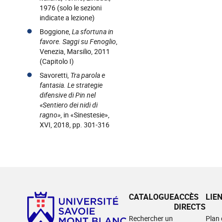
1976 (solo le sezioni
indicate a lezione)
Boggione,
La sfortuna in
favore. Saggi su Fenoglio
,
Venezia, Marsilio, 2011
(Capitolo I)
Savoretti,
Tra parola e
fantasia. Le strategie
difensive di Pin nel
«Sentiero dei nidi di
ragno»
, in «Sinestesie»,
XVI, 2018, pp. 301-316
CATALOGUE
ACCÈS
LIE
DIRECTS
Rechercher un
Plan