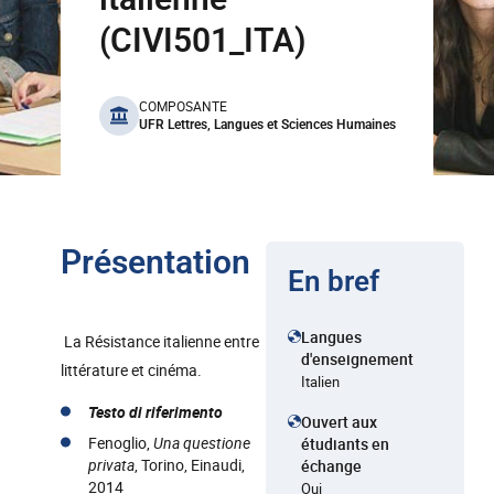
(CIVI501_ITA)
benefits
COMPOSANTE
UFR Lettres, Langues et Sciences Humaines
Présentation
En bref
Langues
La Résistance italienne entre
d'enseignement
littérature et cinéma.
Italien
Testo di riferimento
Ouvert aux
Fenoglio,
Una questione
étudiants en
privata
, Torino, Einaudi,
échange
2014
Oui