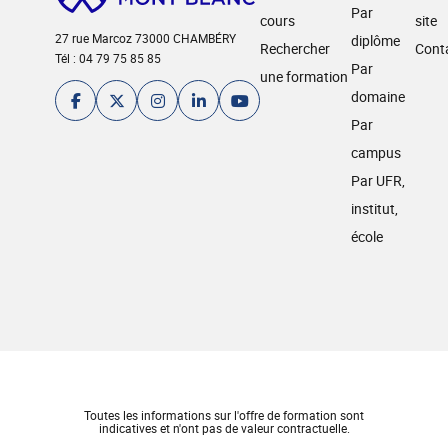
Par
cours
site
27 rue Marcoz 73000 CHAMBÉRY
diplôme
Rechercher
Cont
Tél : 04 79 75 85 85
Par
une formation
domaine
Par
campus
Par UFR,
institut,
école
Toutes les informations sur l'offre de formation sont
indicatives et n'ont pas de valeur contractuelle.