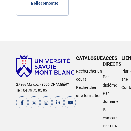
Bellecombette
CATALOGUE
ACCÈS
LIE
DIRECTS
Rechercher un
Plan
Par
cours
site
27 rue Marcoz 73000 CHAMBÉRY
diplôme
Rechercher
Cont
Tél : 04 79 75 85 85
Par
une formation
domaine
Par
campus
Par UFR,