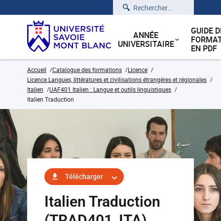
Rechercher
GUIDE D
ANNÉE
FORMAT
UNIVERSITAIRE
EN PDF
Accueil
Catalogue des formations
Licence
Licence Langues, littératures et civilisations étrangères et régionales
Italien
UAF401 Italien : Langue et outils linguistiques
Italien Traduction
Télécharger
Italien Traduction
(TRAD401_ITA)