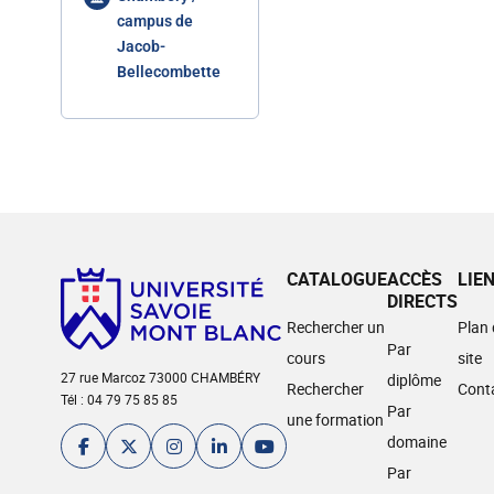
campus de
Jacob-
Bellecombette
CATALOGUE
ACCÈS
LIE
DIRECTS
Rechercher un
Plan
Par
cours
site
27 rue Marcoz 73000 CHAMBÉRY
diplôme
Rechercher
Cont
Tél : 04 79 75 85 85
Par
une formation
domaine
Par