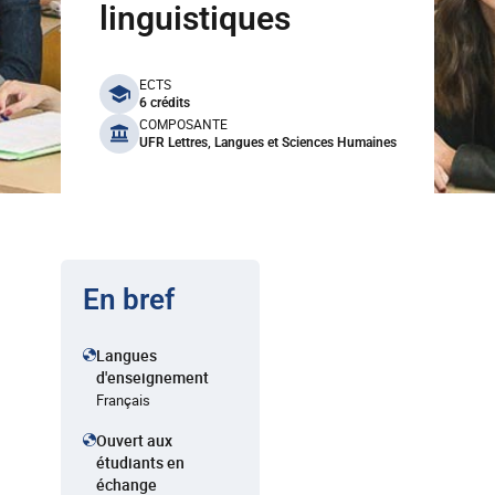
linguistiques
benefits
ECTS
6 crédits
COMPOSANTE
UFR Lettres, Langues et Sciences Humaines
En bref
Langues
d'enseignement
Français
Ouvert aux
étudiants en
échange