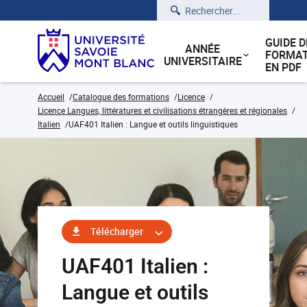
Rechercher
GUIDE D
ANNÉE
FORMAT
UNIVERSITAIRE
EN PDF
Accueil
Catalogue des formations
Licence
Licence Langues, littératures et civilisations étrangères et régionales
Italien
UAF401 Italien : Langue et outils linguistiques
Télécharger
UAF401 Italien :
Langue et outils