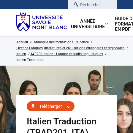
Rechercher
GUIDE D
ANNÉE
FORMAT
UNIVERSITAIRE
EN PDF
Accueil
Catalogue des formations
Licence
Licence Langues, littératures et civilisations étrangères et régionales
Italien
UAF201 Italien : Langue et outils linguistiques
Italien Traduction
Télécharger
Italien Traduction
(TRAD201_ITA)