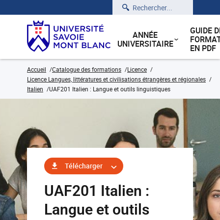
Rechercher
GUIDE D
ANNÉE
FORMAT
UNIVERSITAIRE
EN PDF
Accueil
Catalogue des formations
Licence
Licence Langues, littératures et civilisations étrangères et régionales
Italien
UAF201 Italien : Langue et outils linguistiques
Télécharger
UAF201 Italien :
Langue et outils