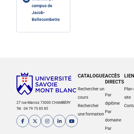
campus de
Jacob-
Bellecombette
CATALOGUE
ACCÈS
LIE
DIRECTS
Rechercher un
Plan
Par
cours
site
27 rue Marcoz 73000 CHAMBÉRY
diplôme
Rechercher
Cont
Tél : 04 79 75 85 85
Par
une formation
domaine
Par