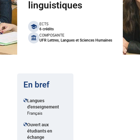
linguistiques
benefits
ECTS
6 crédits
COMPOSANTE
UFR Lettres, Langues et Sciences Humaines
En bref
Langues
d'enseignement
Français
Ouvert aux
étudiants en
échange