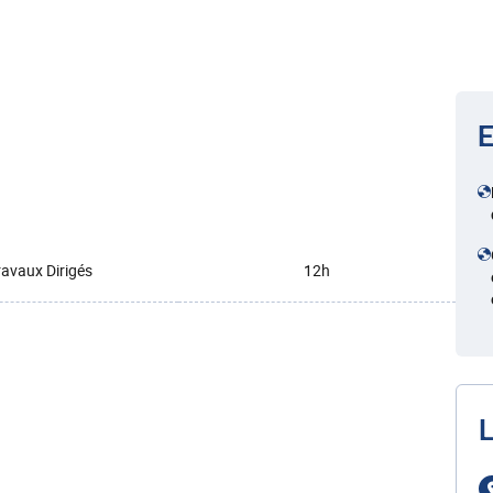
E
ravaux Dirigés
12h
L