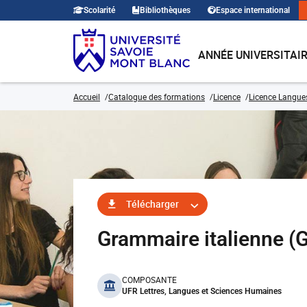
Scolarité
Bibliothèques
Espace international
ANNÉE UNIVERSITAI
Accueil
Catalogue des formations
Licence
Licence Langues,
Télécharger
Grammaire italienne 
benefits
COMPOSANTE
UFR Lettres, Langues et Sciences Humaines