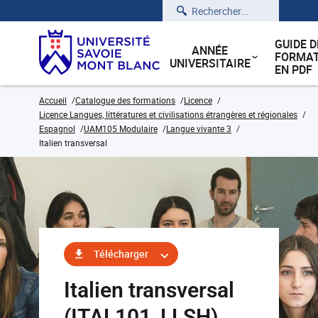
Rechercher
GUIDE D
ANNÉE
FORMAT
UNIVERSITAIRE
EN PDF
Accueil
Catalogue des formations
Licence
Licence Langues, littératures et civilisations étrangères et régionales
Espagnol
UAM105 Modulaire
Langue vivante 3
Italien transversal
Télécharger
Italien transversal
(ITAL101_LLSH)