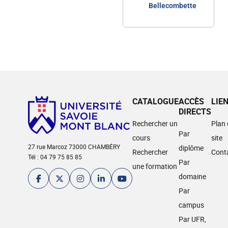
Bellecombette
CATALOGUE
ACCÈS
LIE
DIRECTS
Rechercher un
Plan
Par
cours
site
27 rue Marcoz 73000 CHAMBÉRY
diplôme
Rechercher
Cont
Tél : 04 79 75 85 85
Par
une formation
domaine
Par
campus
Par UFR,