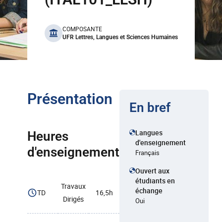
benefits
COMPOSANTE
UFR Lettres, Langues et Sciences Humaines
Présentation
En bref
Langues
Heures
d'enseignement
d'enseignement
Français
Ouvert aux
étudiants en
Travaux
échange
TD
16,5h
Dirigés
Oui