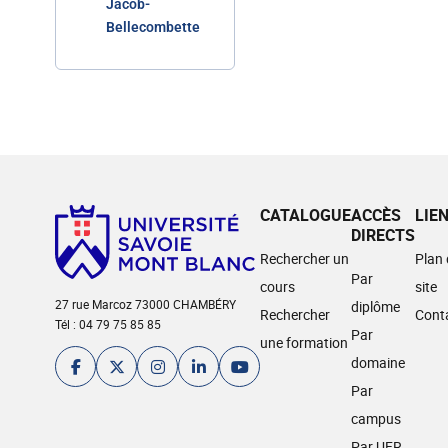
Jacob-
Bellecombette
CATALOGUE
ACCÈS
LIE
DIRECTS
Rechercher un
Plan
Par
cours
site
27 rue Marcoz 73000 CHAMBÉRY
diplôme
Rechercher
Cont
Tél : 04 79 75 85 85
Par
une formation
domaine
Par
campus
Par UFR,