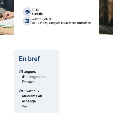
benefits
ECTS
6 crédits
COMPOSANTE
UFR Lettres, Langues et Sciences Humaines
En bref
Langues
d'enseignement
Français
Ouvert aux
étudiants en
échange
Oui