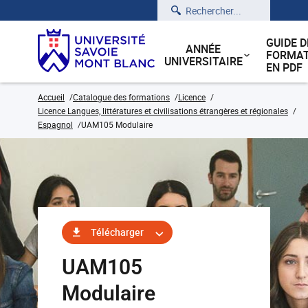
Rechercher
GUIDE D
ANNÉE
FORMAT
UNIVERSITAIRE
EN PDF
Accueil
Catalogue des formations
Licence
Licence Langues, littératures et civilisations étrangères et régionales
Espagnol
UAM105 Modulaire
Télécharger
UAM105
Modulaire