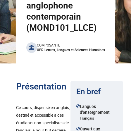
anglophone
contemporain
(MOND101_LLCE)
benefits
COMPOSANTE
UFR Lettres, Langues et Sciences Humaines
Présentation
En bref
Langues
Ce cours, dispensé en anglais,
d'enseignement
destiné et accessible à des
Français
étudiants non-spécialistes de
Ouvert aux
l'anglais, a pour but de faire