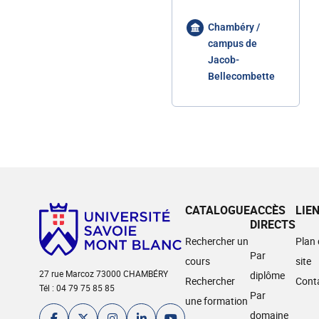
Chambéry /
campus de
Jacob-
Bellecombette
CATALOGUE
ACCÈS
LIE
DIRECTS
Rechercher un
Plan
Par
cours
site
27 rue Marcoz 73000 CHAMBÉRY
diplôme
Rechercher
Cont
Tél : 04 79 75 85 85
Par
une formation
domaine