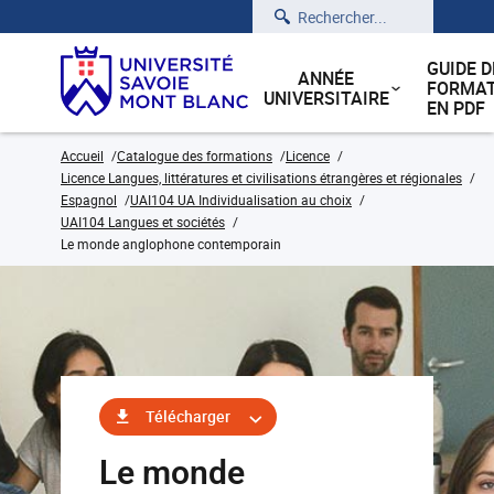
Rechercher
GUIDE D
ANNÉE
FORMAT
UNIVERSITAIRE
EN PDF
Accueil
Catalogue des formations
Licence
Licence Langues, littératures et civilisations étrangères et régionales
Espagnol
UAI104 UA Individualisation au choix
UAI104 Langues et sociétés
Le monde anglophone contemporain
Télécharger
Le monde