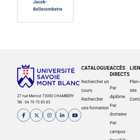
Jacob-
Bellecombette
CATALOGUE
ACCÈS
LIE
DIRECTS
Rechercher un
Plan
Par
cours
site
27 rue Marcoz 73000 CHAMBÉRY
diplôme
Rechercher
Cont
Tél : 04 79 75 85 85
Par
une formation
domaine
Par
campus