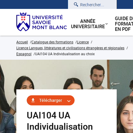
Rechercher
GUIDE D
ANNÉE
FORMAT
UNIVERSITAIRE
EN PDF
Accueil
Catalogue des formations
Licence
Licence Langues, littératures et civilisations étrangères et régionales
Espagnol
UAI104 UA Individualisation au choix
Télécharger
UAI104 UA
Individualisation